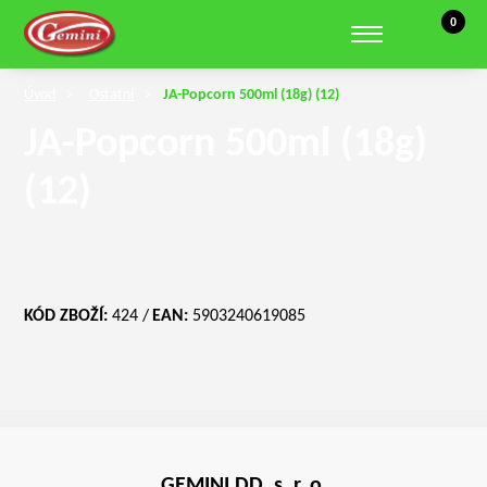
Košík, 0 
0
Zobrazit hledání
Úvod
Ostatní
JA-Popcorn 500ml (18g) (12)
JA-Popcorn 500ml (18g)
(12)
KÓD ZBOŽÍ:
424
EAN:
5903240619085
GEMINI DD, s. r. o.