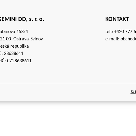
EMINI DD, s. r. o.
KONTAKT
abinova 153/4
tel.:
+420 777 
21 00 Ostrava-Svinov
e-mail:
obchod
eská republika
Č: 28638611
IČ: CZ28638611
© M