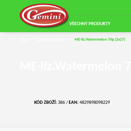
VŠECHNY PRODUKTY
Úvod
Lízátka a bonbony
ME-líz.Watermelon 70g (2x27)
ME-líz.Watermelon 7
KÓD ZBOŽÍ:
386
EAN:
4829898098229