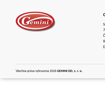
G
S
7
Č
I
D
Všechna práva vyhrazena 2026
GEMINI DD, s. r. o.