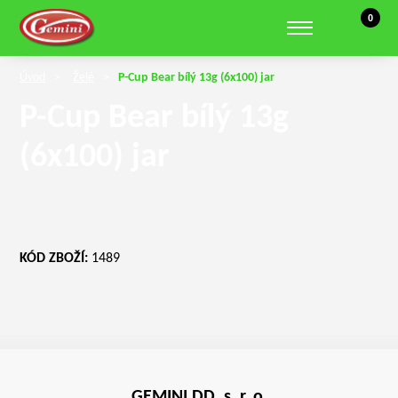
Košík, 0 
0
Zobrazit hledání
Úvod
Želé
P-Cup Bear bílý 13g (6x100) jar
P-Cup Bear bílý 13g
(6x100) jar
KÓD ZBOŽÍ:
1489
GEMINI DD, s. r. o.