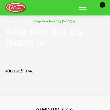
Košík, 0 
0
Zobrazit hledání
Úvod
Želé
P-Cup Bear Nice 13g (6x100) jar
P-Cup Bear Nice 13g
(6x100) jar
KÓD ZBOŽÍ:
1746
GEMINI DD, s. r. o.