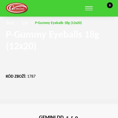
Košík, 0 
0
Zobrazit hledání
Úvod
Želé
P-Gummy Eyeballs 18g (12x20)
P-Gummy Eyeballs 18g
(12x20)
KÓD ZBOŽÍ:
1787
GEMINI DD, s. r. o.