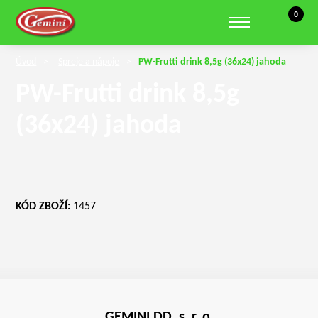
Košík, 0 
0
Zobrazit hledání
Úvod
Spreje a nápoje
PW-Frutti drink 8,5g (36x24) jahoda
PW-Frutti drink 8,5g
(36x24) jahoda
KÓD ZBOŽÍ:
1457
GEMINI DD, s. r. o.