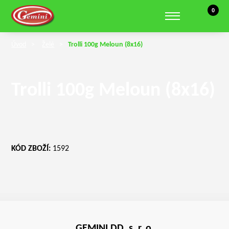
Košík, 0 
0
Zobrazit hledání
Úvod
Želé
Trolli 100g Meloun (8x16)
Trolli 100g Meloun (8x16)
KÓD ZBOŽÍ:
1592
GEMINI DD, s. r. o.