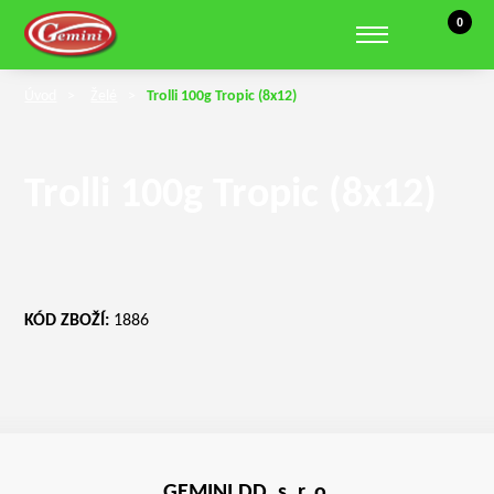
Košík, 0 
0
Zobrazit hledání
Úvod
Želé
Trolli 100g Tropic (8x12)
Trolli 100g Tropic (8x12)
KÓD ZBOŽÍ:
1886
GEMINI DD, s. r. o.