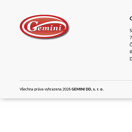
G
S
7
Č
I
D
Všechna práva vyhrazena 2026
GEMINI DD, s. r. o.