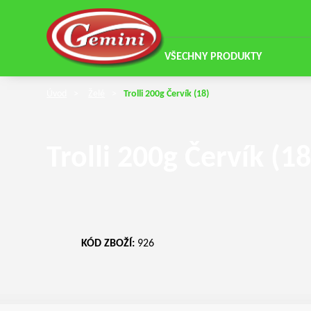
VŠECHNY PRODUKTY
Úvod
Želé
Trolli 200g Červík (18)
Trolli 200g Červík (18
KÓD ZBOŽÍ:
926