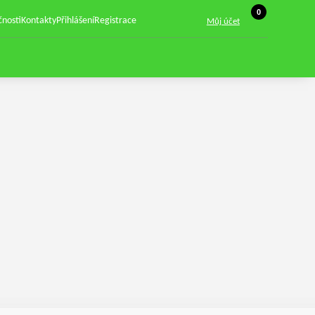
Košík, 0 položek
0
čnosti
Kontakty
Přihlášení
Registrace
Můj účet
Zobrazit hledání