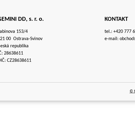
EMINI DD, s. r. o.
KONTAKT
abinova 153/4
tel.:
+420 777 
21 00 Ostrava-Svinov
e-mail:
obchod
eská republika
Č: 28638611
IČ: CZ28638611
© M