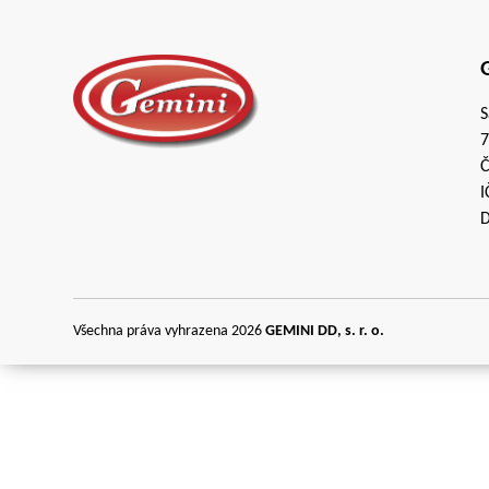
G
S
7
Č
I
D
Všechna práva vyhrazena 2026
GEMINI DD, s. r. o.