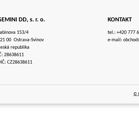
EMINI DD, s. r. o.
KONTAKT
abinova 153/4
tel.:
+420 777 
21 00 Ostrava-Svinov
e-mail:
obchod
eská republika
Č: 28638611
IČ: CZ28638611
© M