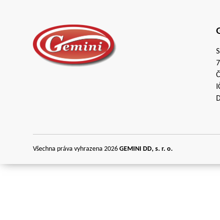
G
S
7
Č
I
D
Všechna práva vyhrazena 2026
GEMINI DD, s. r. o.