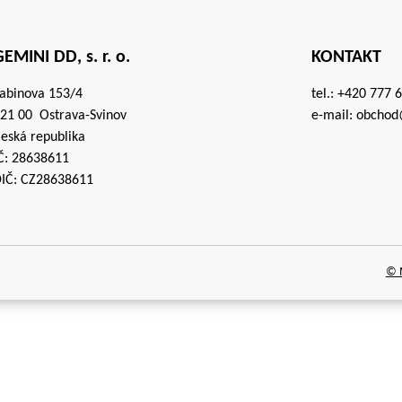
EMINI DD, s. r. o.
KONTAKT
abinova 153/4
tel.:
+420 777 
21 00 Ostrava-Svinov
e-mail:
obchod
eská republika
Č: 28638611
IČ: CZ28638611
© M