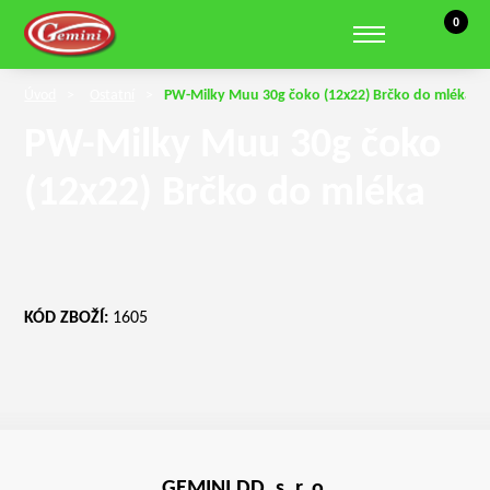
Košík, 0 
0
Zobrazit hledání
Úvod
Ostatní
PW-Milky Muu 30g čoko (12x22) Brčko do mléka
PW-Milky Muu 30g čoko
(12x22) Brčko do mléka
KÓD ZBOŽÍ:
1605
GEMINI DD, s. r. o.