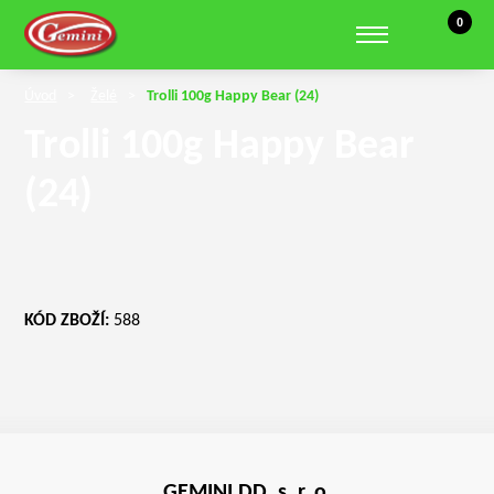
Košík, 0 
0
Zobrazit hledání
Úvod
Želé
Trolli 100g Happy Bear (24)
Trolli 100g Happy Bear
(24)
KÓD ZBOŽÍ:
588
GEMINI DD, s. r. o.